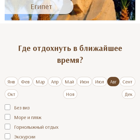
Египет
Где отдохнуть в ближайшее
время?
Янв
Фев
Мар
Апр
Май
Июн
Июл
Авг
Сент
Окт
Ноя
Дек
Без виз
Море и пляж
Горнолыжный отдых
Экскурсии