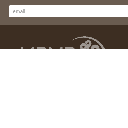
г. Алматы
+7 (727) 325-10-10
г. Астана
+7 (7172) 645-005
г
г. Шымкент
+7 (7252) 605-525
+7 (775) 031-92-37