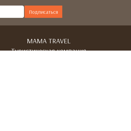
Подписаться
МАМА TRAVEL
Туристическая компания
г. Алматы, ул.Зенкова, 59, ЖК «Сункар»
г. Алматы, ул. Толе би, 73 А
г. Астана, Кургальжинское шоссе, 3, БЦ
"SMART", офис 412
. Шымкент, ул. Тыныбаева дом 35 офис 1
Разработка сайта —
Фабрика турсайтов