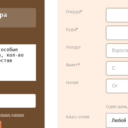
Откуда
*
ура
!
Куда
*
Поедут
Вылет
*
Ночей
Один день,
альных данных
Класс отеля