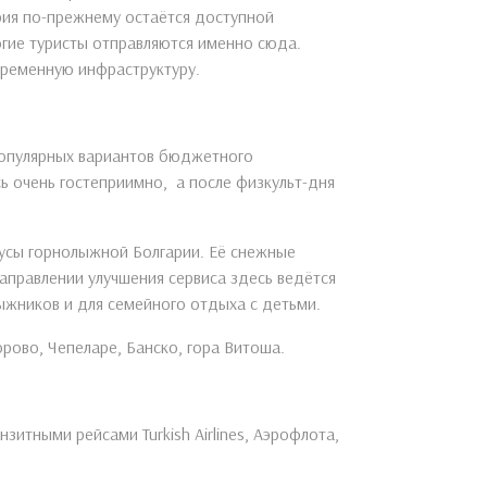
ария по-прежнему остаётся доступной
гие туристы отправляются именно сюда.
временную инфраструктуру.
популярных вариантов бюджетного
ь очень гостеприимно, а после физкульт-дня
нусы горнолыжной Болгарии. Её снежные
направлении улучшения сервиса здесь ведётся
ыжников и для семейного отдыха с детьми.
рово, Чепеларе, Банско, гора Витоша.
зитными рейсами Turkish Airlines, Аэрофлота,