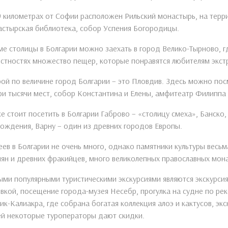
9 километрах от Софии расположен Рильский монастырь, на терр
стырская библиотека, собор Успения Богородицы.
е столицы в Болгарии можно заехать в город Велико-Тырново, г
стностях множество пещер, которые понравятся любителям экстр
ой по величине город Болгарии – это Пловдив. Здесь можно по
ри тысячи мест, собор Константина и Елены, амфитеатр Филипп
е стоит посетить в Болгарии Габрово – «столицу смеха», Банско
ождения, Варну – один из древних городов Европы.
ев в Болгарии не очень много, однако памятники культуры весь
ян и древних фракийцев, много великолепных православных мон
ми популярными туристическими экскурсиями являются экскурсия
вкой, посещение города-музея Несебр, прогулка на судне по ре
ик-Калиакра, где собрана богатая коллекция алоэ и кактусов, эк
й некоторые туроператоры дают скидки.