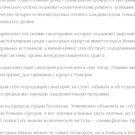
стического сезона подлежит косметическому ремонту. Большинс
чество четырёх и пятизвёздочных отелей с каждым годом только
пейского уровня.
ария известна своими санаториями, которые оказывают широкий
м популярным среди санаторных курортов является город Велин
ральных источников, а мягкий климат способствует оздоровлению
ную систему, органы желудочно-кишечного тракта.
один известный санаторий расположен в селе Хисар. Помимо ми
ой грязью, доставляемой с курорта Поморие.
рая себе подходящий санаторий, не стоит забывать и об отдых
же предлагают хорошую оздоровительную программу.
и на курортах страны бесплатны. Этим можно объяснить их «гус
зи больших городов. А вот зонтики и лежаки здесь платные, но 
т похвастать знаком экологической чистоты – «синим флагом» Е
есчаных пляжах можно не только позагорать, но и поиграть в во