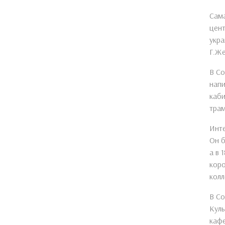
Сама
цент
укра
Г.Же
В Со
напи
каби
тра
Инте
Он б
а в 
коро
колл
В Со
Куль
кафе