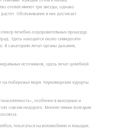
тво отелей имеют три звезды, однако
 растёт. Обслуживание в них достигает
 спектр лечебно-оздоровительных процедур.
град. Здесь находится около семидесяти
. В санаториях лечат органы дыхания,
неральных источников, здесь лечат целебной
е на побережье моря. Черноморские курорты
тонаселённость», особенно в выходные и
стоят совсем недорого. Многие пляжи Болгарии
вросоюза.
лейбол, покататься на веломобилях и лошадях.