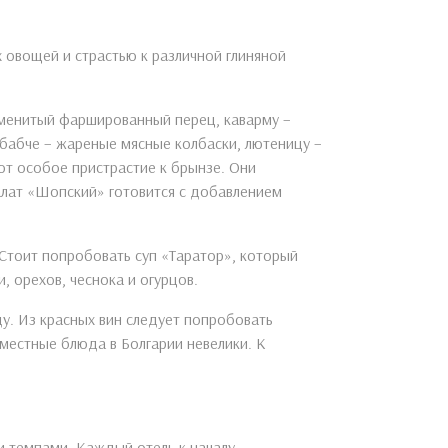
 овощей и страстью к различной глиняной
аменитый фаршированный перец, каварму –
кебабче – жареные мясные колбаски, лютеницу –
ют особое пристрастие к брынзе. Они
алат «Шопский» готовится с добавлением
Стоит попробовать суп «Таратор», который
 орехов, чеснока и огурцов.
у. Из красных вин следует попробовать
 местные блюда в Болгарии невелики. К
 темпами. Каждый отель к началу