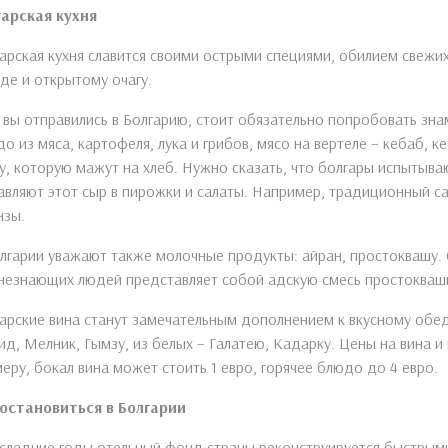
гарская кухня
арская кухня славится своими острыми специями, обилием свежих
де и открытому очагу.
 вы отправились в Болгарию, стоит обязательно попробовать зн
о из мяса, картофеля, лука и грибов, мясо на вертеле – кебаб, 
у, которую мажут на хлеб. Нужно сказать, что болгары испытыва
вляют этот сыр в пирожки и салаты. Например, традиционный с
нзы.
лгарии уважают также молочные продукты: айран, простоквашу. 
незнающих людей представляет собой адскую смесь простокваши,
арские вина станут замечательным дополнением к вкусному обед
д, Мелник, Гымзу, из белых – Галатею, Кадарку. Цены на вина и
еру, бокал вина может стоить 1 евро, горячее блюдо до 4 евро.
 остановиться в Болгарии
следние годы отельный фонд страны реконструируется быстрыми