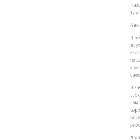
Каза
тура
Как
В Бо
двух
ввоз
пред
комп
валю
В ка
свою
чем 
аэро
посе
раб
Дост