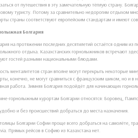
заться от путешествия в эту замечательную тёплую страну. Болг
овому туристу. Потому за сравнительно недорогим отдыхом мно
рты страны соответствуют европейским стандартам и имеют со
нолыжная Болгария
ария на протяжении последних десятилетий остаётся одним из 
олыжного отдыха. Казахстанских горнолыжников встречают здес
чуют гостей разными национальными блюдами.
ость менталитетов стран вполне могут перекрыть некоторые ми
рты, конечно, не могут сравниться с французским шиком, но и в 
вная работа. Зимняя Болгария подойдёт для начинающих горнол
мне-горнолыжным курортам Болгарии относятся: Боровец, Пампо
удобно и без происшествий добраться до места назначения.
толицы Болгарии Софии проще всего добраться на самолёте, тран
via. Прямых рейсов в Софию из Казахстана нет.