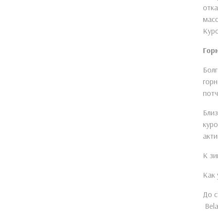
отка
масс
Куро
Гор
Болг
горн
пот
Близ
куро
акти
К зи
Как 
До с
Bela