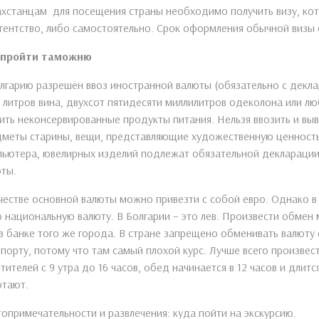
хстанцам для посещения страны необходимо получить визу, ко
гентство, либо самостоятельно. Срок оформления обычной визы с
 пройти таможню
лгарию разрешён ввоз иностранной валюты (обязательно с деклар
 литров вина, двухсот пятидесяти миллилитров одеколона или л
ить неконсервированные продукты питания. Нельзя ввозить и вы
меты старины, вещи, представляющие художественную ценност
ьютера, ювелирных изделий подлежат обязательной декларации
ты.
честве основной валюты можно привезти с собой евро. Однако в
 национальную валюту. В Болгарии – это лев. Произвести обмен 
в банке того же города. В стране запрещено обменивать валюту 
порту, потому что там самый плохой курс. Лучше всего произвес
тителей с 9 утра до 16 часов, обед начинается в 12 часов и длит
отают.
опримечательности и развлечения: куда пойти на экскурсию.