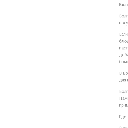
Бол
Болг
посу
Если
блюд
паст
доба
бры
В Бо
для 
Болг
Пами
прим
Где
В по