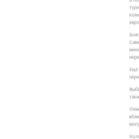
тури
коли
евро
Болг
Самы
мине
нерв
Ещё 
чёрн
Выби
так
Пляж
вбли
могу
На п