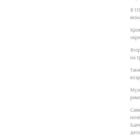
В 11
мона
Кром
окре
Втор
на т
Такж
возр
Музе
римл
Самы
ночё
Балч
дете