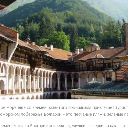
ое море ещё со времён развитого социализма привлекает турис
оморском побережье Болгарии – это песчаные пляжи, зелёные па
ременем отели Болгарии посвежели, улучшился сервис и как след