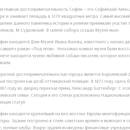
я главная достопримечательность Софии – это Софийский Алекс
ре и занимает площадь в 3170 квадратных метра. Самый высокий
шении данного памятника истории и религии принимали участие 
лязков, М.Судковский. В склепе собора создан Музей икон.
фии находится Дом-Музей Ивана Вазова, известного с начала дв
савшего роман «Под игом». Несколько комнат музея были восст
нете находится чучело любимой собаки писателя, которое изгот
мваем.
ресной достопримечательностью города является Королевский Д
ыл построен как штаб оттоманской полиции. В 1873 году здесь б
1887 году во дворец переехал принц Александр Баттенберг. С эт
левской семьи. Сегодня в его стенах расположена Национальная 
екция статуй.
фии находится крупнейший на юго-востоке Европы многофункци
туры. Здание построено в стиле советских времён и включает в с
, ночные клубы. Вокруг здания возведены финансовые учреждени