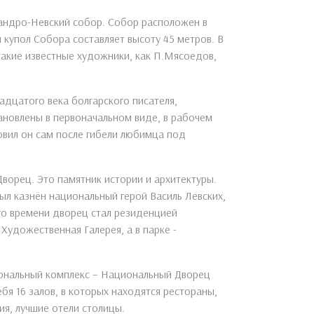
андро-Невский собор. Собор расположен в
 купол Собора составляет высоту 45 метров. В
такие известные художники, как П.Мясоедов,
адцатого века болгарского писателя,
ановлены в первоначальном виде, в рабочем
овил он сам после гибели любимца под
ворец. Это памятник истории и архитектуры.
ыл казнён национальный герой Василь Левских,
ого времени дворец стал резиденцией
Художественная Галерея, а в парке -
ональный комплекс – Национальный Дворец
ебя 16 залов, в которых находятся рестораны,
я, лучшие отели столицы.