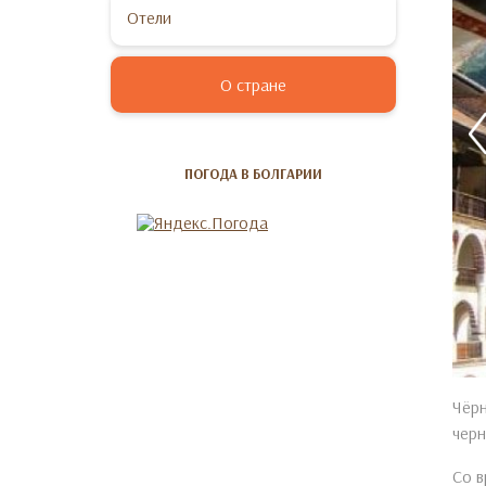
Отели
О стране
ПОГОДА В БОЛГАРИИ
Чёрн
черн
Со в