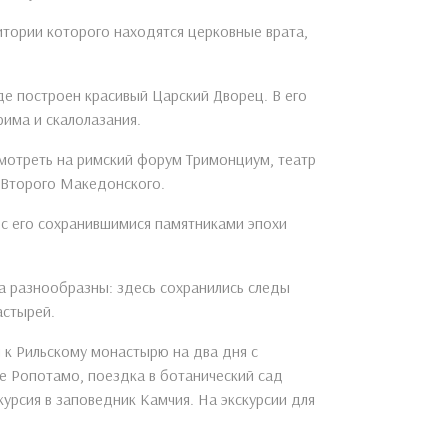
итории которого находятся церковные врата,
де построен красивый Царский Дворец. В его
има и скалолазания.
смотреть на римский форум Тримонциум, театр
а Второго Македонского.
, с его сохранившимися памятниками эпохи
ма разнообразны: здесь сохранились следы
астырей.
 к Рильскому монастырю на два дня с
ке Ропотамо, поездка в ботанический сад
скурсия в заповедник Камчия. На экскурсии для