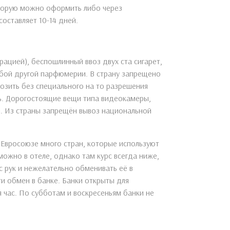
торую можно оформить либо через
оставляет 10-14 дней.
ацией), беспошлинный ввоз двух ста сигарет,
юбой другой парфюмерии. В страну запрещено
возить без специального на то разрешения
ь. Дорогостоящие вещи типа видеокамеры,
. Из страны запрещён вывоз национальной
 Евросоюзе много стран, которые используют
можно в отеле, однако там курс всегда ниже,
с рук и нежелательно обменивать её в
ти обмен в банке. Банки открыты для
ся час. По субботам и воскресеньям банки не