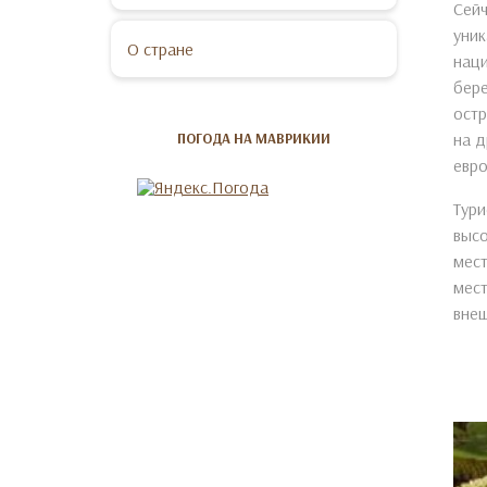
Сейч
уник
О стране
наци
бере
остр
на д
ПОГОДА НА МАВРИКИИ
евро
Тури
высо
мест
мест
внеш