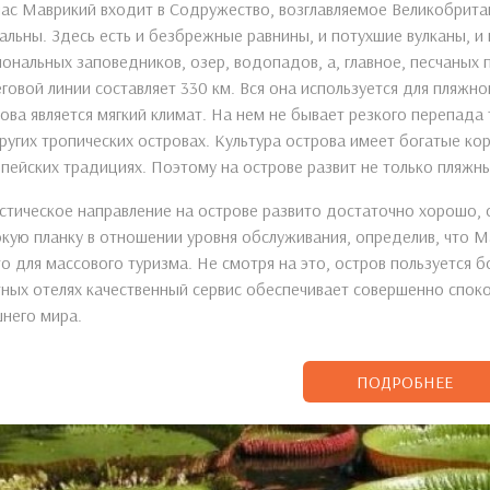
ас Маврикий входит в Содружество, возглавляемое Великобрит
альны. Здесь есть и безбрежные равнины, и потухшие вулканы, и
ональных заповедников, озер, водопадов, а, главное, песчаных
говой линии составляет 330 км. Вся она используется для пляжн
ова является мягкий климат. На нем не бывает резкого перепада
ругих тропических островах. Культура острова имеет богатые кор
пейских традициях. Поэтому на острове развит не только пляжны
стическое направление на острове развито достаточно хорошо,
кую планку в отношении уровня обслуживания, определив, что Ма
о для массового туризма. Не смотря на это, остров пользуется 
ных отелях качественный сервис обеспечивает совершенно спок
него мира.
ПОДРОБНЕЕ