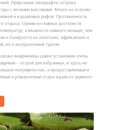
анией. Природные ландшафты острова
 горы с лесными массивами. Много на острове
 пляжей и коралловых рифов. Протяженность
ого отдыха. Одним из главных достоинств
 температур, а влажность намного меньше, чем
ни и базируется на азиатских, африканских и
й, но и экскурсионный туризм.
 однако маврикийцы давно установили очень
врикий – остров для избранных, и здесь не
большой популярностью, а предоставляемый в
ойный и романтичный отдых вдали от шумного