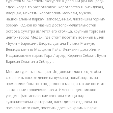
туристов множеством экскурсий к древним руинам (ведь
здесь когда-то располагалось королевство Шривиджая),
дворцам, мечетям, королевским могилам, музеям,
национальным паркам, заповедникам, чистейшим горным
озерам. Одной из главных достопримечательностей
острова Суматра является его столица, крупный торговый
центр - город Медан, где стоит посетить военный музей
«Букит - Барисан», Дворец султана Истана Маймун,
Великую мечеть Масджид Райа. Внимания достойны и
Национальные парки: Гора Лаусер, Керинчи Себлат, Букит
Барисан Селатан и Сиберут.
Многие туристы посещает Индонезию для того, чтобы
совершить восхождение на вулканы, понаблюдать за
прелестями богатого подводного мира, а так же посетить
загадочные тропические леса. Именно здесь можно
увидеть фантастические восходы солнца над
вулканическими кратерами, насладиться отдыхом на
прекрасных пляжах, посетить древние храмы и парки.