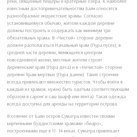
реки, священные пещеры и кратерные озера. К наиболее
известным достопримечательностям Бали относятся
разнообразные индуистские храмы. Согласно
установившемуся обычаю, жители каждой деревни
должны построить и содержать как минимум три
обязательных храма. В «Чистой» стороне деревни
должен располагаться Начальный храм (Пура пусех), в
средней части деревни, являющейся центром
повседневной жизни, местные жители строят
Деревенский храм (Пура деса) и в «Нечистой» стороне
деревни Храм мертвых (Пура далем). Такие строения
всегда привлекают множество туристов. Чтобы войти в
каждый из храмов, нужно быть одетым соответствующим
образом в саронг и саш (шарф или лента). Такая одежда
всегда доступна для аренды на территории острова.
В отличие от Бали остров Суматра известен своими
кирпичными буддистскими храмами «биаро»,
построенными еще в 11- 14 веках. Суматра привлекает