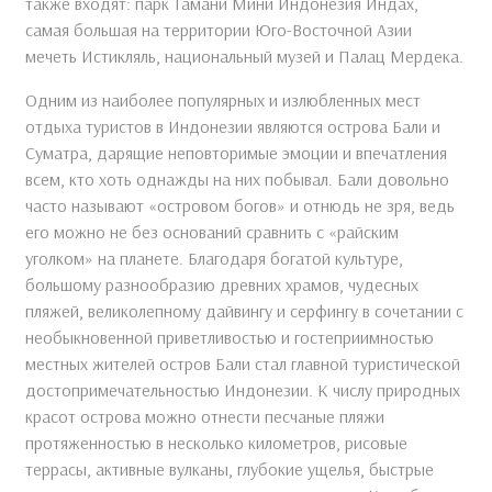
также входят: парк Тамани Мини Индонезия Индах,
самая большая на территории Юго-Восточной Азии
мечеть Истикляль, национальный музей и Палац Мердека.
Одним из наиболее популярных и излюбленных мест
отдыха туристов в Индонезии являются острова Бали и
Суматра, дарящие неповторимые эмоции и впечатления
всем, кто хоть однажды на них побывал. Бали довольно
часто называют «островом богов» и отнюдь не зря, ведь
его можно не без оснований сравнить с «райским
уголком» на планете. Благодаря богатой культуре,
большому разнообразию древних храмов, чудесных
пляжей, великолепному дайвингу и серфингу в сочетании с
необыкновенной приветливостью и гостеприимностью
местных жителей остров Бали стал главной туристической
достопримечательностью Индонезии. К числу природных
красот острова можно отнести песчаные пляжи
протяженностью в несколько километров, рисовые
террасы, активные вулканы, глубокие ущелья, быстрые