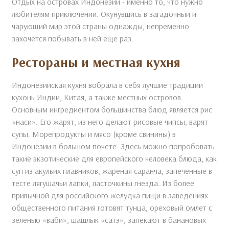
Отдых на островах Индонезии - именно то, что нужно
любителям приключений. Окунувшись в загадочный и
чарующий мир этой страны однажды, непременно
захочется побывать в ней еще раз.
Рестораны и местная кухня
Индонезийская кухня вобрала в себя лучшие традиции
кухонь Индии, Китая, а также местных островов.
Основным ингредиентом большинства блюд является рис
«наси». Его жарят, из него делают рисовые чипсы, варят
супы. Морепродукты и мясо (кроме свинины) в
Индонезии в большом почете. Здесь можно попробовать
такие экзотические для европейского человека блюда, как
суп из акульих плавников, жареная саранча, запеченные в
тесте лягушачьи лапки, ласточкины гнезда. Из более
привычной для российского желудка пищи в заведениях
общественного питания готовят тунца, ореховый омлет с
зеленью «ваби», шашлык «сатэ», запекают в банановых