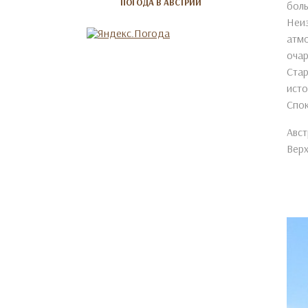
ПОГОДА В АВСТРИИ
боль
Неиз
атмо
очар
Стар
исто
Спок
Авст
Верх