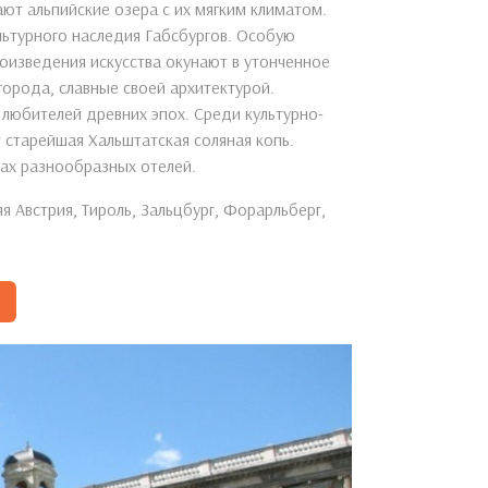
т альпийские озера с их мягким климатом.
льтурного наследия Габсбургов. Особую
оизведения искусства окунают в утонченное
города, славные своей архитектурой.
любителей древних эпох. Среди культурно-
 старейшая Хальштатская соляная копь.
ах разнообразных отелей.
 Австрия, Тироль, Зальцбург, Форарльберг,