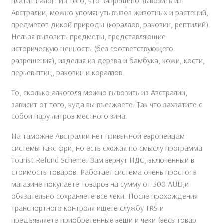
платит налог. Из того, что запрещено вывозить из
Австралии, можно упомянуть вывоз животных и растений,
предметов дикой природы (кораллов, раковин, рептилий).
Нельзя вывозить предметы, представляющие
историческую ценность (без соответствующего
разрешения), изделия из дерева и бамбука, кожи, кости,
перьев птиц, раковин и кораллов.
То, сколько алкоголя можно вывозить из Австралии,
зависит от того, куда вы въезжаете. Так что захватите с
собой пару литров местного вина.
На таможне Австралии нет привычной европейцам
системы такс фри, но есть схожая по смыслу программа
Tourist Refund Scheme. Вам вернут НДС, включенный в
стоимость товаров. Работает система очень просто: в
магазине покупаете товаров на сумму от 300 AUD,и
обязательно сохраняете все чеки. После прохождения
транспортного контроля ищете службу TRS и
предъявляете приобретенные вещи и чеки (весь товар