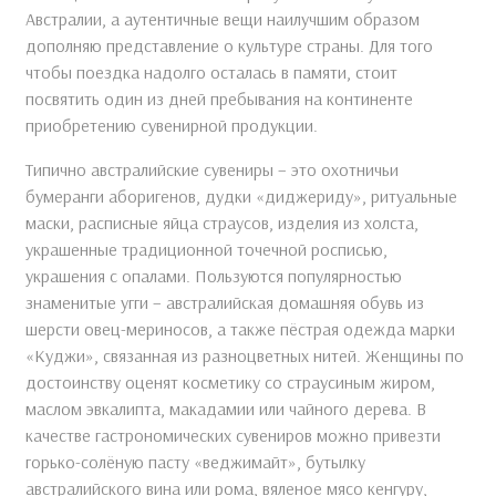
Австралии, а аутентичные вещи наилучшим образом
дополняю представление о культуре страны. Для того
чтобы поездка надолго осталась в памяти, стоит
посвятить один из дней пребывания на континенте
приобретению сувенирной продукции.
Типично австралийские сувениры – это охотничьи
бумеранги аборигенов, дудки «диджериду», ритуальные
маски, расписные яйца страусов, изделия из холста,
украшенные традиционной точечной росписью,
украшения с опалами. Пользуются популярностью
знаменитые угги – австралийская домашняя обувь из
шерсти овец-мериносов, а также пёстрая одежда марки
«Куджи», связанная из разноцветных нитей. Женщины по
достоинству оценят косметику со страусиным жиром,
маслом эвкалипта, макадамии или чайного дерева. В
качестве гастрономических сувениров можно привезти
горько-солёную пасту «веджимайт», бутылку
австралийского вина или рома, вяленое мясо кенгуру,