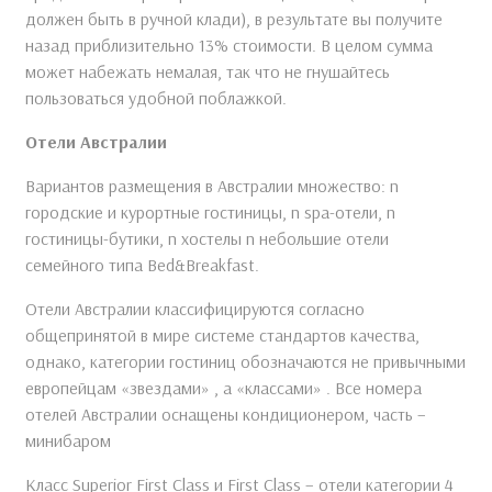
должен быть в ручной клади), в результате вы получите
назад приблизительно 13% стоимости. В целом сумма
может набежать немалая, так что не гнушайтесь
пользоваться удобной поблажкой.
Отели Австралии
Вариантов размещения в Австралии множество: n
городские и курортные гостиницы, n spa-отели, n
гостиницы-бутики, n хостелы n небольшие отели
семейного типа Bed&Breakfast.
Отели Австралии классифицируются согласно
общепринятой в мире системе стандартов качества,
однако, категории гостиниц обозначаются не привычными
европейцам «звездами» , а «классами» . Все номера
отелей Австралии оснащены кондиционером, часть –
минибаром
Класс Superior First Class и First Class – отели категории 4