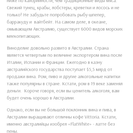
ниже по калорийности, чем традиционные виды мяса.
Свежий тунец, крабы, лобстеры, креветки и лосось и не
только! Не забудьте попробовать рыбу-шпепер,
барракуду и вайтбейт. На самом деле, в океане,
омывающем Австралию, существует 6000 видов морских
млекопитающих.
Виноделие довольно развито в Австралии. Страна
является четвертым по величине экспортером вина после
Италии, Испании и Франции. Ежегодно в казну
австралийского государства поступает $5,5 млрд от
продажи вина. Ром, пиво и другие алкогольные напитки
также популярны в стране. Кстати, ром в 19 веке заменял
деньги. Короче говоря, если вы ценитель алкоголя, вам
будет очень хорошо в Австралии.
Однако, если вы не большой поклонник вина и пива, в
Австралии выращивают отличны кофе Vittoria. Кстати,
именно австралийцы изобрел «FlatWhite» - латте без
пены.