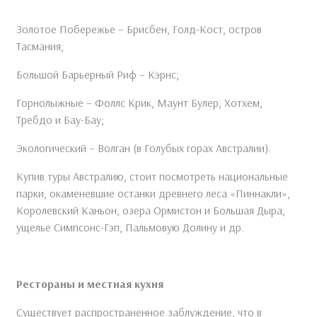
Золотое Побережье – Брисбен, Голд-Кост, остров
Тасмания;
Большой Барьерный Риф – Кэрнс;
Горнолыжные – Фоллс Крик, Маунт Булер, Хотхем,
Требдо и Бау-Бау;
Экологический – Волган (в Голубых горах Австралии).
Купив туры Австралию, стоит посмотреть национальные
парки, окаменевшие останки древнего леса «Пиннакли»,
Королевский Каньон, озера Ормистон и Большая Дыра,
ущелье Симпсонс-Гэп, Пальмовую Долину и др.
Рестораны и местная кухня
Существует распространенное заблуждение, что в